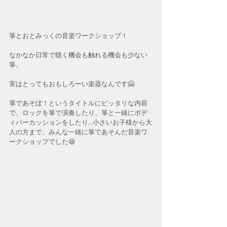
箏とおとみっくの音楽ワークショップ！
なかなか日常で聴く機会も触れる機会も少ない
箏。
実はとってもおもしろーい楽器なんです🤗
箏であそぼ！というタイトルにピッタリな内容
で、ロックを箏で演奏したり、箏と一緒にボデ
ィパーカッションをしたり...小さいお子様から大
人の方まで、みんな一緒に箏であそんだ音楽ワ
ークショップでした😆