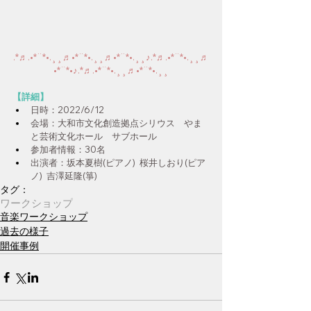
.*♬︎.•*¨*•.¸¸♬•*¨*•.¸¸♬•*¨*•.¸¸♪.*♬︎.•*¨*•.¸¸♬
•*¨*•♪.*♬︎.•*¨*•.¸¸♬•*¨*•.¸¸
【詳細】
日時：2022/6/12
会場：大和市文化創造拠点シリウス　やま
と芸術文化ホール　サブホール
参加者情報：30名
出演者：坂本夏樹(ピアノ)  桜井しおり(ピア
ノ)  吉澤延隆(箏)
タグ：
ワークショップ
音楽ワークショップ
過去の様子
開催事例