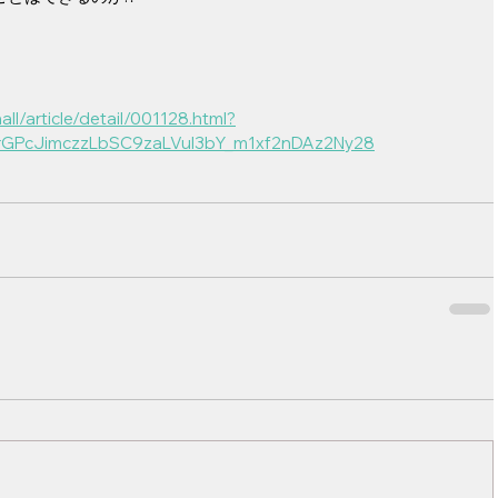
ll/article/detail/001128.html?
frGPcJimczzLbSC9zaLVuI3bY_m1xf2nDAz2Ny28