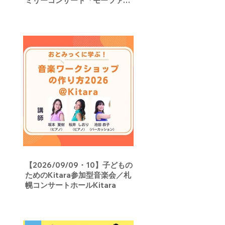
ミリーコンサート「モーツァル
トさん、こんにちは！」／宝山
ホール
【2026/09/09・10】子どもの
ためのKitara参加型音楽会／札
幌コンサートホールKitara