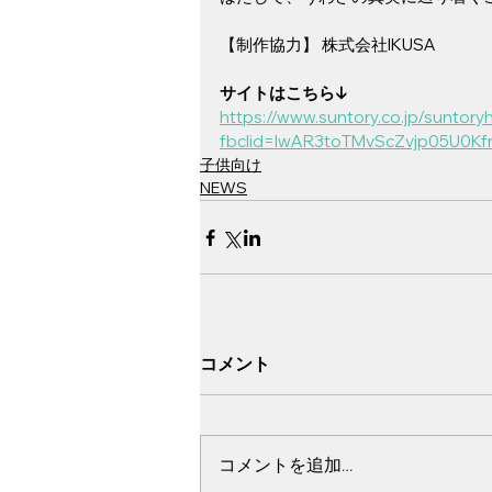
【制作協力】 株式会社IKUSA
サイトはこちら↓
https://www.suntory.co.jp/suntoryha
fbclid=IwAR3toTMvScZvjp05U0K
子供向け
NEWS
コメント
コメントを追加…