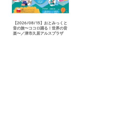
【2026/08/15】おとみっくと
音の旅〜ココロ踊る！世界の音
楽〜／津市久居アルスプラザ