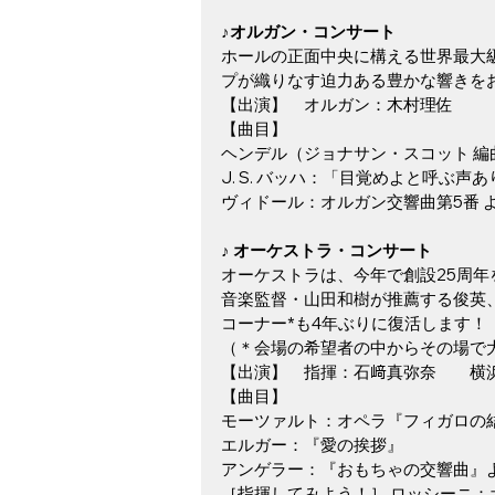
♪オルガン・コンサート
ホールの正面中央に構える世界最大級
プが織りなす迫力ある豊かな響きを
【出演】　オルガン：木村理佐
【曲目】　
ヘンデル（ジョナサン・スコット 編
J. S. バッハ：「目覚めよと呼ぶ声あり
ヴィドール：オルガン交響曲第5番 
♪ オーケストラ・コンサート
オーケストラは、今年で創設25周
音楽監督・山田和樹が推薦する俊英
コーナー*も4年ぶりに復活します！
（＊会場の希望者の中からその場で
【出演】　指揮：石﨑真弥奈　　横
【曲目】　
モーツァルト：オペラ『フィガロの
エルガー：『愛の挨拶』
アンゲラー：『おもちゃの交響曲』よ
［指揮してみよう！］ ロッシーニ：