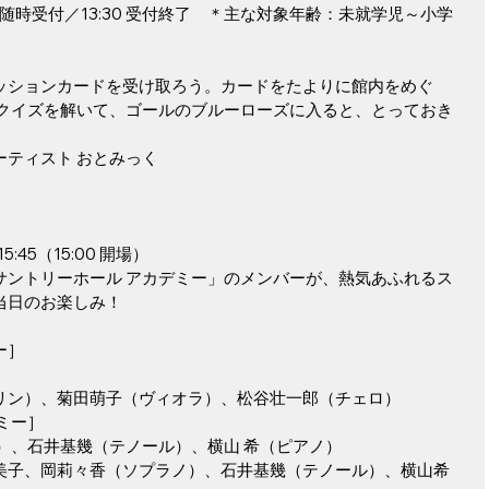
～随時受付／13:30 受付終了　＊主な対象年齢：未就学児～小学
ッションカードを受け取ろう。カードをたよりに館内をめぐ
のクイズを解いて、ゴールのブルーローズに入ると、とっておき
ティスト おとみっく
:45（15:00 開場）
サントリーホール アカデミー」のメンバーが、熱気あふれるス
当日のお楽しみ！
ー］
リン）、菊田萌子（ヴィオラ）、松谷壮一郎（チェロ）
ミー］
）、石井基幾（テノール）、横山 希（ピアノ）
美子、岡莉々香（ソプラノ）、石井基幾（テノール）、横山希