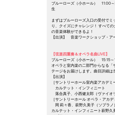
ブルーローズ（小ホール）　11:00
生
まずはブルーローズ入口の受付でミ
り、クイズにチャレンジ！ すべて
の音楽体験ができるよ！
【出演】　音楽ワークショップ・アー
【弦楽四重奏＆オペラ名曲LIVE】
ブルーローズ（小ホール）　15:15～15
オペラと室内楽の二部門からなる「
テージをお届けします。曲目詳細は
【出演】
［サントリーホール室内楽アカデミ
　カルテット・インフィニート
　落合真子、小西健太郎（ヴァイオ
［サントリーホール オペラ・アカデ
　岡 莉々香、萩野久美子（ソプラノ
カルテット・インフィニート萩野久