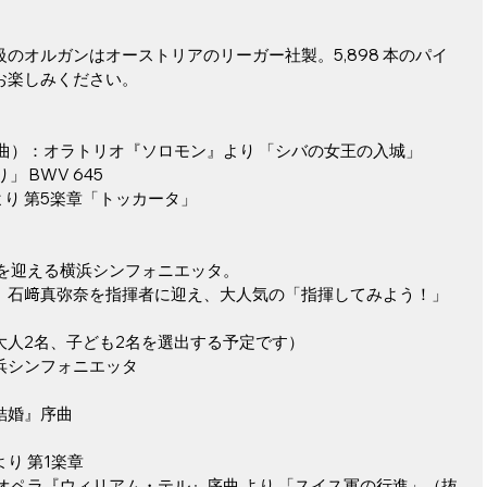
のオルガンはオーストリアのリーガー社製。5,898 本のパイ
お楽しみください。
曲）：オラトリオ『ソロモン』より 「シバの女王の入城」
」 BWV 645
より 第5楽章「トッカータ」
年を迎える横浜シンフォニエッタ。
、石﨑真弥奈を指揮者に迎え、大人気の「指揮してみよう！」
大人2名、子ども2名を選出する予定です）
浜シンフォニエッタ
結婚』序曲
り 第1楽章
オペラ『ウィリアム・テル』序曲 より 「スイス軍の行進」（抜