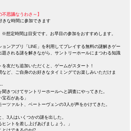
ルの不思議なうわさ～】
もお好きな時間に参加できます　
 　※想定時間は目安です。お早目の参加をおすすめします。
ョンアプリ「LINE」を利用してプレイする無料の謎解きゲー
て出題される謎を解きながら、サントリーホールにまつわる知識
ントを友だち追加いただくと、ゲームがスタート！
間など、ご自身のお好きなタイミングでお楽しみいただけま
--
を聞きつけてサントリーホールへと調査にやってきた。
い宝石がある」
モーツァルト、ベートーヴェンの3人が声をかけてきた。
と、3人はいくつかの謎を出した。
るヒントを差し上げあげましょう。」
とはできるのか!?