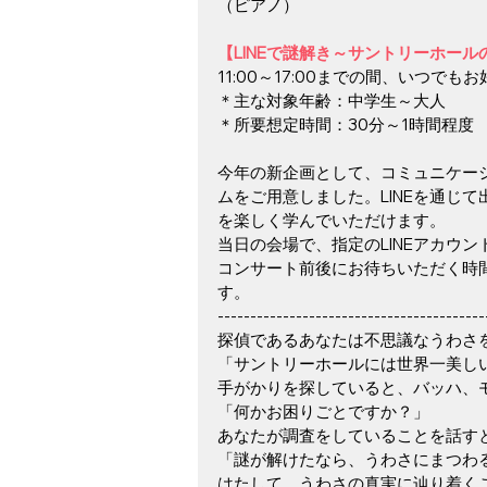
（ピアノ）
【LINEで謎解き～サントリーホー
11:00～17:00までの間、いつで
＊主な対象年齢：中学生～大人　
＊所要想定時間：30分～1時間程度
今年の新企画として、コミュニケーシ
ムをご用意しました。LINEを通じ
を楽しく学んでいただけます。
当日の会場で、指定のLINEアカウ
コンサート前後にお待ちいただく時
す。
-----------------------------------------
探偵であるあなたは不思議なうわさ
「サントリーホールには世界一美し
手がかりを探していると、バッハ、
「何かお困りごとですか？」
あなたが調査をしていることを話す
「謎が解けたなら、うわさにまつわ
はたして、うわさの真実に辿り着くこ