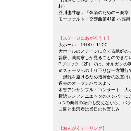
粋）
芥川也寸志：『弦楽のための三楽章（
モーツァルト：交響曲第41番 ハ長調
【ステージにあがろう！】
大ホール　13:00～14:00
大ホールのステージに立てる絶好の
普段、演奏家しか見ることのできな
Pブロック（2F）では、オルガンの
※ステージへの上り下りは一方通行
　混雑を避けるため指揮台の設置は
過去のオープンハウスより
木管アンサンブル・コンサート　大ホール
横浜シンフォニエッタのメンバーに
5つの楽器の紹介も交えながら、バ
曲目と出演者は当日のお楽しみ！
【おんがくテーリング
】