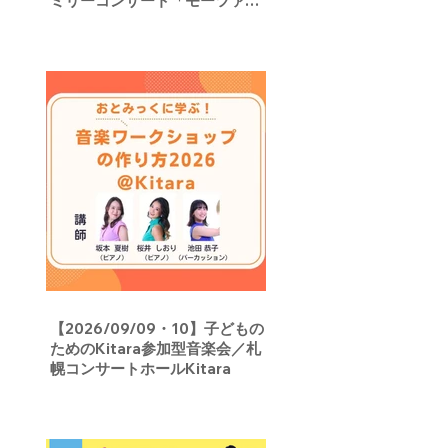
ミリーコンサート「モーツァル
トさん、こんにちは！」／宝山
ホール
【2026/09/09・10】子どもの
ためのKitara参加型音楽会／札
幌コンサートホールKitara