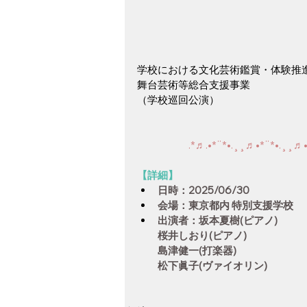
学校における文化芸術鑑賞・体験推
舞台芸術等総合支援事業
（学校巡回公演）
.*♬︎.•*¨*•.¸¸♬•*¨*•.¸¸♬•
【詳細】
日時：2025/06/30
会場：東京都内 特別支援学校
出演者：坂本夏樹(ピアノ)
桜井しおり(ピアノ)
島津健一(打楽器)
松下眞子(ヴァイオリン)