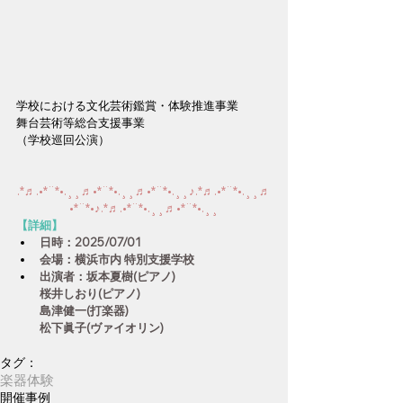
学校における文化芸術鑑賞・体験推進事業
舞台芸術等総合支援事業
（学校巡回公演）
.*♬︎.•*¨*•.¸¸♬•*¨*•.¸¸♬•*¨*•.¸¸♪.*♬︎.•*¨*•.¸¸♬
•*¨*•♪.*♬︎.•*¨*•.¸¸♬•*¨*•.¸¸
【詳細】
日時：2025/07/01
会場：横浜市内 特別支援学校
出演者：坂本夏樹(ピアノ)
桜井しおり(ピアノ)
島津健一(打楽器)
松下眞子(ヴァイオリン)
タグ：
楽器体験
開催事例