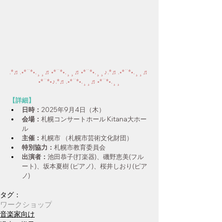
.*♬︎.•*¨*•.¸¸♬•*¨*•.¸¸♬•*¨*•.¸¸♪.*♬︎.•*¨*•.¸¸♬
•*¨*•♪.*♬︎.•*¨*•.¸¸♬•*¨*•.¸¸
【詳細】
日時：
2025年9月4日（木）
会場：
札幌コンサートホール Kitana大ホー
ル
主催：
札幌市 （札幌市芸術文化財団）
特別協力：
札幌市教育委員会
出演者：
池田恭子(打楽器)、磯野恵美(フル
ート)、坂本夏樹 (ピアノ)、桜井しおり(ピア
ノ)
タグ：
ワークショップ
音楽家向け