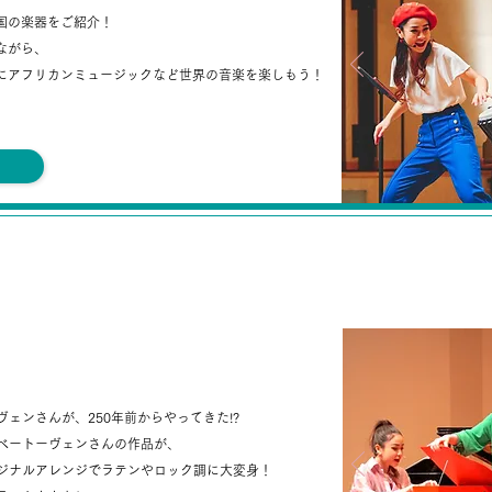
国の楽器をご紹介！
ながら、
に
アフリカンミュージックなど
世界の音楽を楽しもう！
ん、こんにちは！
ヴェンさんが、
250年前からやってきた!?
ベートーヴェンさんの作品が、
ジナルアレンジで
ラテンやロック調に大変身！