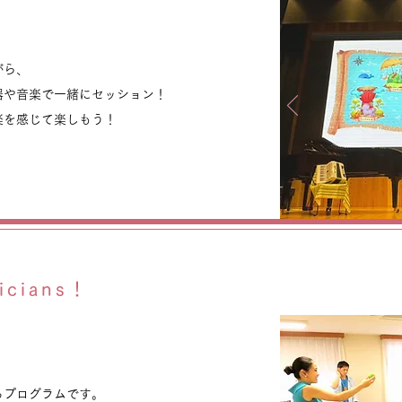
ろう！』
がら、
器や音楽で一緒にセッション！
楽を感じて楽しもう！
icians！
icians！
るプログラムです。