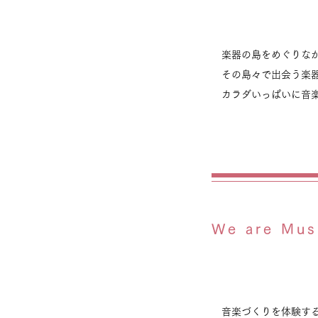
『楽器の島をめぐ
楽器の島をめぐりな
その島々で出会う楽
カラダいっぱいに音
We are Mus
We are Mus
音楽づくりを体験す