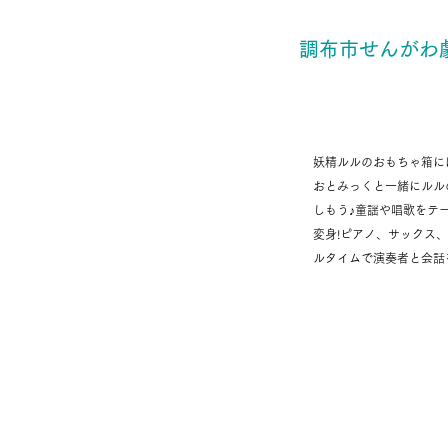
調布市せんがわ
ルルのラララ♪お
妖精ルルのおもちゃ箱に
おとみっくと一緒にルル
しもう♪童謡や唱歌をテ
変身!ピアノ、サックス
ルタイムで演奏者と会話