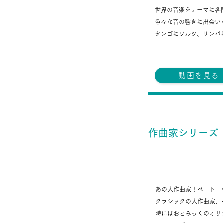
世界の音楽をテーマに
各
色々な音の響きに出会い
タンゴにワルツ、サンバ
動画を見る
作曲家シリーズ
ベートーヴェンさ
あの大作曲家！ベートー
クラシックの大作曲家、
時にはおとみっくの
オリ