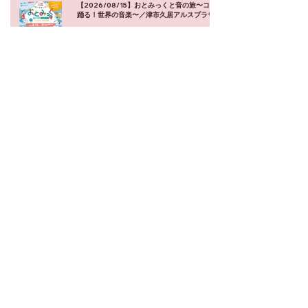
【2026/08/15】おとみっくと音の旅〜ココロ
踊る！世界の音楽〜／津市久居アルスプラザ
【2026/07/29】昼休みコンサート「ココロ
踊る！世界の音楽」／千代田区役所
【2026/07/07】令和8年度 文化庁ユニバーサ
ル公演 おとみっくと音の旅〜ココロおどる！世
界の音楽〜 本公演／名古屋市立春日野小学校
【2026/07/06】令和8年度 文化庁ユニバーサ
ル公演 おとみっくと音の旅〜ココロおどる！世
界の音楽〜 音楽ワークショップ／名古屋市立春
日野小学校
【2026/07/02】令和8年度 文化庁ユニバーサ
ル公演 おとみっくと音の旅〜ココロおどる！世
界の音楽〜 本公演／鳥取県立倉吉養護学校
【2026/07/01】令和8年度 文化庁ユニバーサ